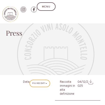
MENU
Press
Data
Raccolta
04/12/2
PIÙ RECENTI
immagini in
025
alta
definizione