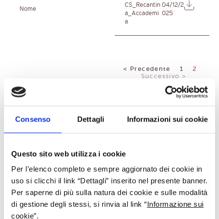
CS_Recantin
04/12/2
Nome
a_Accademi
025
a
< Precedente
1
2
Successivo >
Consenso
Dettagli
Informazioni sui cookie
Questo sito web utilizza i cookie
Per l’elenco completo e sempre aggiornato dei cookie in
Iniziativa finanziata dal programma di sviluppo rurale per il Veneto
uso si clicchi il link
“Dettagli”
inserito nel presente banner.
2014-2020
Per saperne di più sulla natura dei cookie e sulle modalità
Organismo responsabile dell’informazione:
Consorzio Asolo Montello
Autorià di gestione: Regione del Veneto – Direzione AdG FEASR
di gestione degli stessi, si rinvia al link “
Informazione sui
Bonifica e Irrigazione
cookie
”.