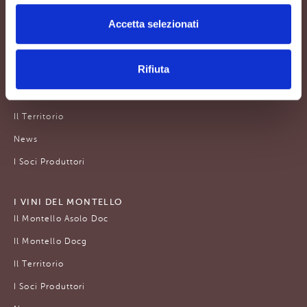
La Zonazione
Accetta selezionati
I Soci Produttori
Sostenibilità
Rifiuta
L'ASOLO PROSECCO DOCG
L’Asolo Prosecco Docg
Il Territorio
News
I Soci Produttori
I VINI DEL MONTELLO
Il Montello Asolo Doc
Il Montello Docg
Il Territorio
I Soci Produttori