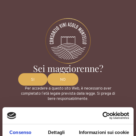
MENU
Sei maggiorenne?
SI
NO
Per accedere a questo sito Web, è necessario aver
Iniziativa finanziata dal programma di sviluppo rurale per il Veneto
completato lʼetà legale prevista dalla legge. Si prega di
2014-2020
bere responsabilmente.
Organismo responsabile dell’informazione:
Consorzio Asolo Montello
Autorià di gestione: Regione del Veneto – Direzione AdG FEASR
Bonifica e Irrigazione
Consorzio Vini Asolo
Bevi responsabilmente
Montello
Consenso
Dettagli
Informazioni sui cookie
Via Str. Muson,
+39 0423
2/C, 31011
951683