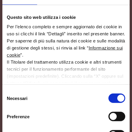
Asolo TV
Questo sito web utilizza i cookie
Consorzio
Per l’elenco completo e sempre aggiornato dei cookie in
Vini Asolo
uso si clicchi il link
“Dettagli”
inserito nel presente banner.
Montello
Via Str.
+39
Per saperne di più sulla natura dei cookie e sulle modalità
Muson, 2/C,
0423
31011 Asolo
951683
di gestione degli stessi, si rinvia al link “
Informazione sui
TV
cookie
”.
Il Titolare del trattamento utilizza cookie e altri strumenti
tecnici per il funzionamento performante del sito
Iscriviti alla nostra
(impostazioni predefinite). Cliccando sulla
“X”
oppure sul
ISCRIVITI
newsletter
bottone
“Rifiuta”
, ciò comporterà il permanere esclusivo
delle impostazioni predefinite. Invece, i cookie di
Selezione
IL CONSORZIO
profilazione e di terze parti (utilizzati dal Titolare suddetto
Necessari
del
Chi siamo
per migliorare l’esperienza di navigazione, per inviare agli
consenso
La nostra storia
utenti pubblicità personalizzata nonché per consentire ai
Preferenze
medesimi un utilizzo performante dei media), potranno
La Zonazione
essere selezionati dall’utente tramite i comandi
I Soci Produttori